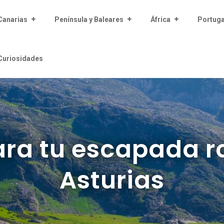
Canarias
Península y Baleares
África
Portuga
Curiosidades
ara tu escapada 
Asturias