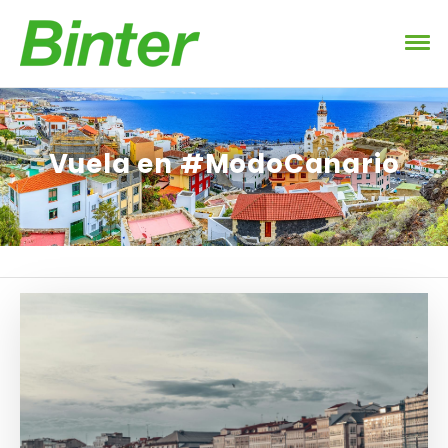
Vuela en #ModoCanario