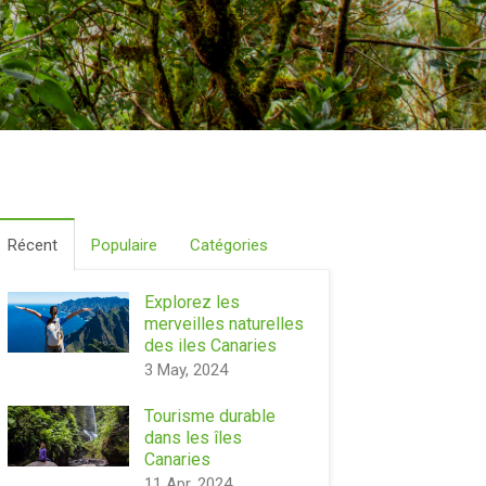
Récent
Populaire
Catégories
Explorez les
merveilles naturelles
des iles Canaries
3 May, 2024
Tourisme durable
dans les îles
Canaries
11 Apr, 2024