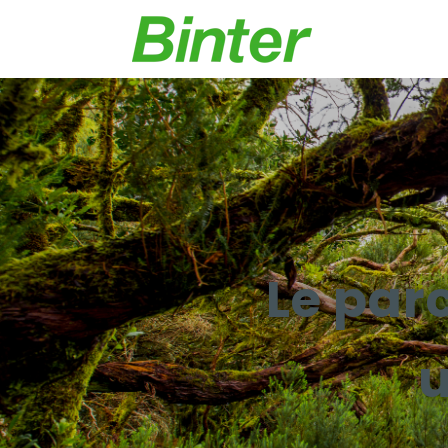
Le par
u