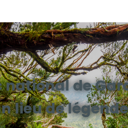
c national de Gar
n lieu de légend