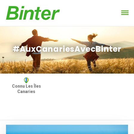
#AuxCanariesAvecBinter
Connu Les Îles
Canaries