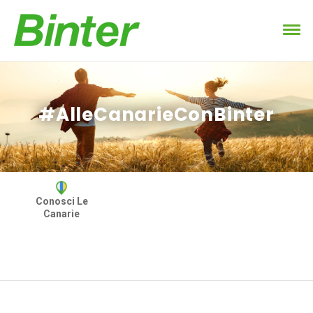
#AlleCanarieConBinter
Conosci Le
Canarie