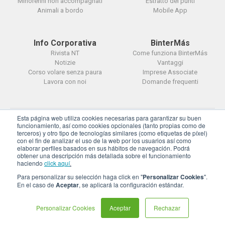
Minorenni non accompagnati
Estratto dei punti
Animali a bordo
Mobile App
Info Corporativa
BinterMás
Rivista NT
Come funziona BinterMás
Notizie
Vantaggi
Corso volare senza paura
Imprese Associate
Lavora con noi
Domande frequenti
Esta página web utiliza cookies necesarias para garantizar su buen
© BinterCanarias
funcionamiento, así como cookies opcionales (tanto propias como de
terceros) y otro tipo de tecnologías similares (como etiquetas de píxel)
Agenzie di Viaggi
|
Privacy
|
Cookies
con el fin de analizar el uso de la web por los usuarios así como
elaborar perfiles basados en sus hábitos de navegación. Podrá
Configura i cookie
obtener una descripción más detallada sobre el funcionamiento
haciendo
click aquí
.
Para personalizar su selección haga click en "
Personalizar Cookies
".
En el caso de
Aceptar
, se aplicará la configuración estándar.
Personalizar Cookies
Aceptar
Rechazar