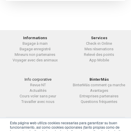
Informations
Services
Bagage à main
Check-in Online
Bagage enregistré
Mes réservations
Mineurs non partenaires
Relevé des points
Voyager avec des animaux
App Mobile
Info corporative
BinterMás
Revue NT
BinterMás comment ça marche
Actualités
Avantages
Cours voler sans peur
Entreprises partenaires
Travailler avec nous
Questions fréquentes
Esta página web utiliza cookies necesarias para garantizar su buen
© BinterCanarias
funcionamiento, así como cookies opcionales (tanto propias como de