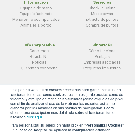
Información
Servicios
Equipaje de mano
Check-in Online
Equipaje facturado
Mis reservas
Menores no acompañados
Extracto de puntos
Animales a bordo
Compra de puntos
Info Corporativa
BinterMás
Concursos
Cómo funciona
Revista NT
Ventajas
Noticias
Empresas asociadas
Queremos conocerte
Preguntas frecuentes
Esta página web utiliza cookies necesarias para garantizar su buen
© BinterCanarias
funcionamiento, así como cookies opcionales (tanto propias como de
terceros) y otro tipo de tecnologías similares (como etiquetas de píxel)
Aviso legal
|
Privacidad
|
Cookies
con el fin de analizar el uso de la web por los usuarios así como
elaborar perfiles basados en sus hábitos de navegación. Podrá
Configuración de cookies
obtener una descripción más detallada sobre el funcionamiento
haciendo
click aquí
.
Para personalizar su selección haga click en "
Personalizar Cookies
".
En el caso de
Aceptar
, se aplicará la configuración estándar.