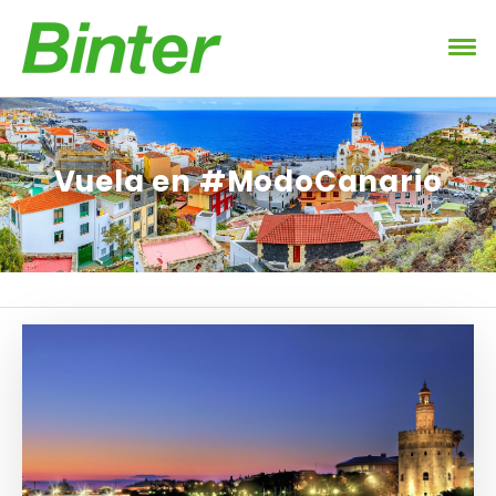
Vuela en #ModoCanario