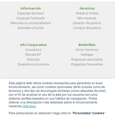
Información
Servicios
Equipaje de mano
Check-in Online
Equipaje facturado
Mis reservas
Menores no acompañados
Extracto de puntos
Animales a bordo
Compra de puntos
Info Corporativa
BinterMás
Concursos
Cómo funciona
Revista NT
Ventajas
Noticias
Empresas asociadas
Queremos conocerte
Preguntas frecuentes
Esta página web utiliza cookies necesarias para garantizar su buen
© BinterCanarias
funcionamiento, así como cookies opcionales (tanto propias como de
terceros) y otro tipo de tecnologías similares (como etiquetas de píxel)
Aviso legal
|
Privacidad
|
Cookies
con el fin de analizar el uso de la web por los usuarios así como
elaborar perfiles basados en sus hábitos de navegación. Podrá
Configuración de cookies
obtener una descripción más detallada sobre el funcionamiento
haciendo
click aquí
.
Para personalizar su selección haga click en "
Personalizar Cookies
".