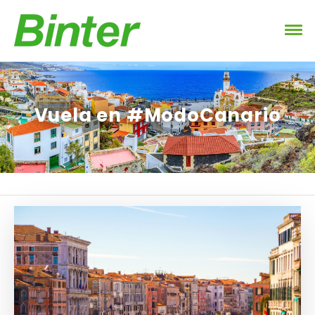
Vuela en #ModoCanario