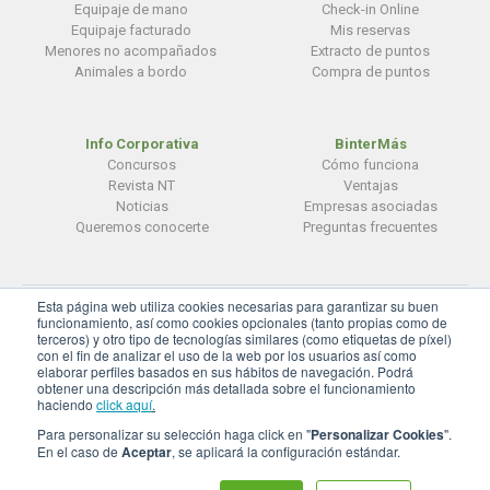
Equipaje de mano
Check-in Online
Equipaje facturado
Mis reservas
Menores no acompañados
Extracto de puntos
Animales a bordo
Compra de puntos
Info Corporativa
BinterMás
Concursos
Cómo funciona
Revista NT
Ventajas
Noticias
Empresas asociadas
Queremos conocerte
Preguntas frecuentes
Esta página web utiliza cookies necesarias para garantizar su buen
© BinterCanarias
funcionamiento, así como cookies opcionales (tanto propias como de
terceros) y otro tipo de tecnologías similares (como etiquetas de píxel)
Aviso legal
|
Privacidad
|
Cookies
con el fin de analizar el uso de la web por los usuarios así como
elaborar perfiles basados en sus hábitos de navegación. Podrá
Configuración de cookies
obtener una descripción más detallada sobre el funcionamiento
haciendo
click aquí
.
Para personalizar su selección haga click en "
Personalizar Cookies
".
En el caso de
Aceptar
, se aplicará la configuración estándar.