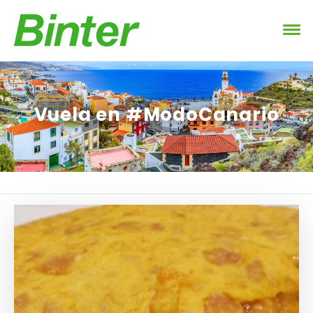
Vuela en #ModoCanario