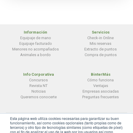
Información
Servicios
Equipaje de mano
Check-in Online
Equipaje facturado
Mis reservas
Menores no acompañados
Extracto de puntos
Animales a bordo
Compra de puntos
Info Corporativa
BinterMás
Concursos
Cómo funciona
Revista NT
Ventajas
Noticias
Empresas asociadas
Queremos conocerte
Preguntas frecuentes
Esta página web utiliza cookies necesarias para garantizar su buen
© BinterCanarias
funcionamiento, así como cookies opcionales (tanto propias como de
terceros) y otro tipo de tecnologías similares (como etiquetas de píxel)
Aviso legal
|
Privacidad
|
Cookies
con el fin de analizar el uso de la web por los usuarios así como