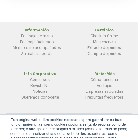
Información
Servicios
Equipaje de mano
Check-in Online
Equipaje facturado
Mis reservas
Menores no acompañados
Extracto de puntos
Animales a bordo
Compra de puntos
Info Corporativa
BinterMás
Concursos
Cómo funciona
Revista NT
Ventajas
Noticias
Empresas asociadas
Queremos conocerte
Preguntas frecuentes
Esta página web utiliza cookies necesarias para garantizar su buen
© BinterCanarias
funcionamiento, así como cookies opcionales (tanto propias como de
terceros) y otro tipo de tecnologías similares (como etiquetas de píxel)
Aviso legal
|
Privacidad
|
Cookies
con el fin de analizar el uso de la web por los usuarios así como
elaborar perfiles basados en sus hábitos de navegación. Podrá