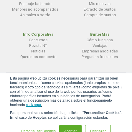
Equipaje facturado
Mis reservas
Menores no acompañados
Extracto de puntos
Animales a bordo
Compra de puntos
Info Corporativa
BinterMás
Concursos
Cómo funciona
Revista NT
Ventajas
Noticias
Empresas asociadas
Queremos conocerte
Preguntas frecuentes
Esta página web utiliza cookies necesarias para garantizar su buen
© BinterCanarias
funcionamiento, así como cookies opcionales (tanto propias como de
terceros) y otro tipo de tecnologías similares (como etiquetas de píxel)
Aviso legal
|
Privacidad
|
Cookies
con el fin de analizar el uso de la web por los usuarios así como
elaborar perfiles basados en sus hábitos de navegación. Podrá
Configuración de cookies
obtener una descripción más detallada sobre el funcionamiento
haciendo
click aquí
.
Para personalizar su selección haga click en "
Personalizar Cookies
".
En el caso de
Aceptar
, se aplicará la configuración estándar.
Personalizar Cookies
Aceptar
Rechazar